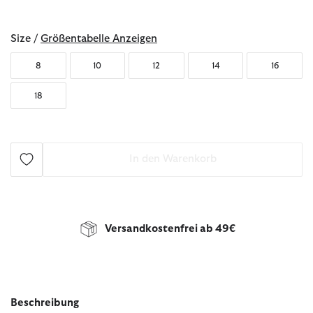
ausgewählt
Size /
Größentabelle Anzeigen
8
10
12
14
16
18
In den Warenkorb
Versandkostenfrei ab 49€
Beschreibung