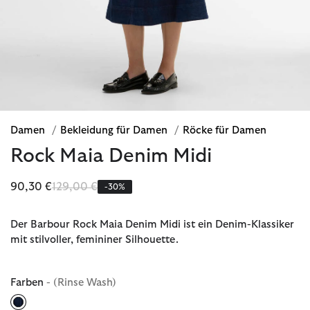
Damen
/
Bekleidung für Damen
/
Röcke für Damen
Rock Maia Denim Midi
Reduziert von
bis
90,30 €
129,00 €
-30%
Der Barbour Rock Maia Denim Midi ist ein Denim-Klassiker
mit stilvoller, femininer Silhouette.
Farben
- (Rinse Wash)