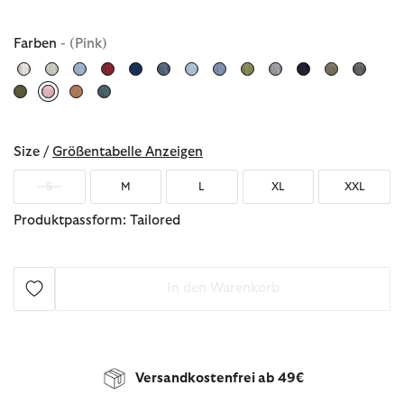
Farben
- (Pink)
ausgewählt
Size /
Größentabelle Anzeigen
S
M
L
XL
XXL
Produktpassform: Tailored
In den Warenkorb
Versandkostenfrei ab 49€