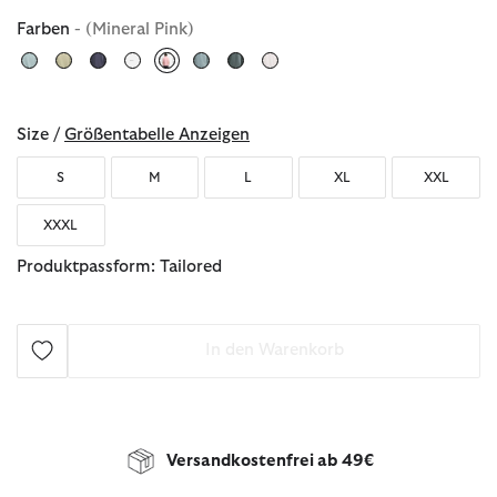
Farben
- (Mineral Pink)
ausgewählt
Size /
Größentabelle Anzeigen
S
M
L
XL
XXL
XXXL
Produktpassform: Tailored
In den Warenkorb
Versandkostenfrei ab 49€