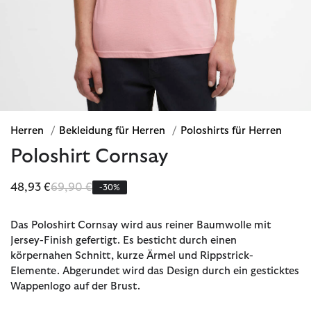
Herren
/
Bekleidung für Herren
/
Poloshirts für Herren
Poloshirt Cornsay
Reduziert von
bis
48,93 €
69,90 €
-30%
Das Poloshirt Cornsay wird aus reiner Baumwolle mit
Jersey-Finish gefertigt. Es besticht durch einen
körpernahen Schnitt, kurze Ärmel und Rippstrick-
Elemente. Abgerundet wird das Design durch ein gesticktes
Wappenlogo auf der Brust.