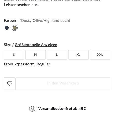
Leistentaschen aus.
Farben
- (Dusty Olive/Highland Loch)
ausgewählt
Size /
Größentabelle Anzeigen
S
M
L
XL
XXL
Produktpassform: Regular
In den Warenkorb
Versandkostenfrei ab 49€