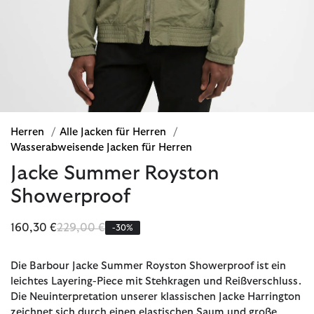
Herren
/
Alle Jacken für Herren
/
Wasserabweisende Jacken für Herren
Jacke Summer Royston
Showerproof
Reduziert von
bis
160,30 €
229,00 €
-30%
Die Barbour Jacke Summer Royston Showerproof ist ein
leichtes Layering-Piece mit Stehkragen und Reißverschluss.
Die Neuinterpretation unserer klassischen Jacke Harrington
zeichnet sich durch einen elastischen Saum und große