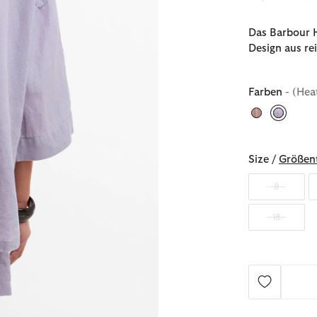
Das Barbour H
Design aus re
Farben
- (Hea
ausgew
Size /
Größent
8
18