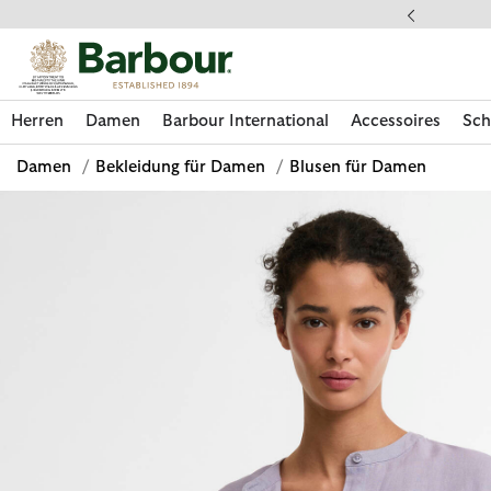
Klicken Sie hier, um unsere Barrierefreiheitserklärung anzuzeige
 gestellte Fragen
Herren
Damen
Barbour International
Accessoires
Sch
Damen
/
Bekleidung für Damen
/
Blusen für Damen
Jetzt shoppen
Jetzt shoppen
Jetzt shoppen
Jetzt shoppen
Schuhe entdecken
Jetzt shoppen
Sale | Jetzt shoppen
Paul Smith Loves Barbour entdecken
Pflegesets entdecken