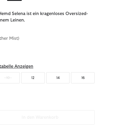
emd Selena ist ein kragenloses Oversized-
inem Leinen.
ther Mist)
ählt
abelle Anzeigen
10
12
14
16
In den Warenkorb