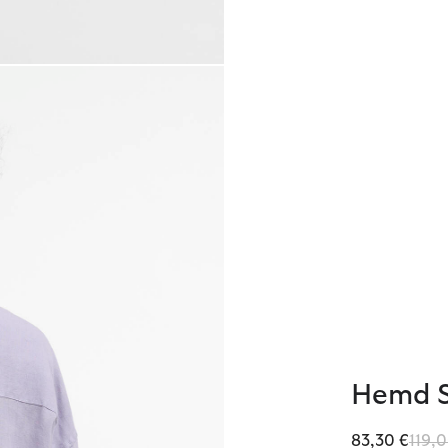
Hemd S
Redu
83,30 €
119,