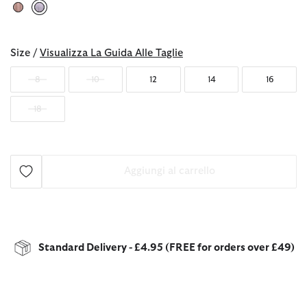
selezionato
Size /
Visualizza La Guida Alle Taglie
8
10
12
14
16
18
Aggiungi al carrello
Standard Delivery - £4.95 (FREE for orders over £49)