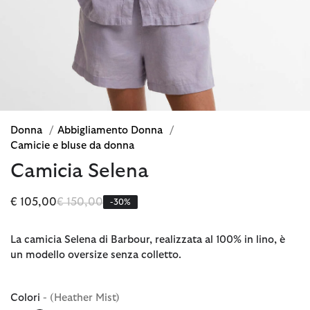
Donna
/
Abbigliamento Donna
/
Camicie e bluse da donna
Camicia Selena
Prezzo ridotto da
a
€ 105,00
€ 150,00
-30%
La camicia Selena di Barbour, realizzata al 100% in lino, è
un modello oversize senza colletto.
Colori
- (Heather Mist)