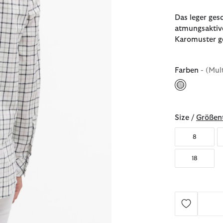
Das leger ges
atmungsaktiv
Karomuster ge
Farben
- (Mul
ausgewählt
Size /
Größent
8
18