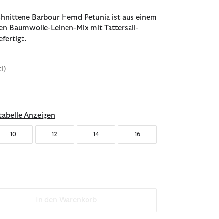
chnittene Barbour Hemd Petunia ist aus einem
en Baumwolle-Leinen-Mix mit Tattersall-
fertigt.
ti)
abelle Anzeigen
10
12
14
16
In den Warenkorb