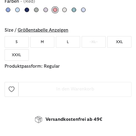
Farben
- (Red)
ausgewählt
Size /
Größentabelle Anzeigen
S
M
L
XL
XXL
XXXL
Produktpassform: Regular
In den Warenkorb
Versandkostenfrei ab 49€