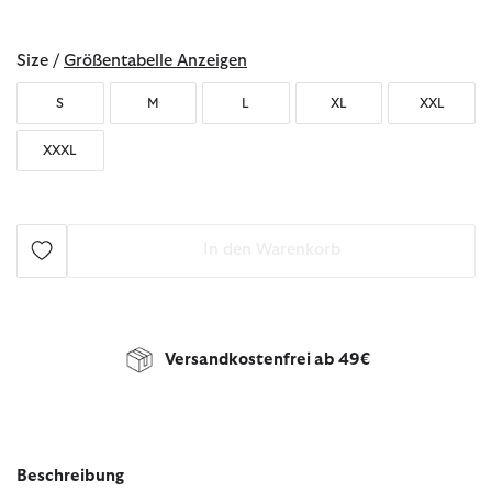
ausgewählt
Size /
Größentabelle Anzeigen
S
M
L
XL
XXL
XXXL
In den Warenkorb
Versandkostenfrei ab 49€
Beschreibung