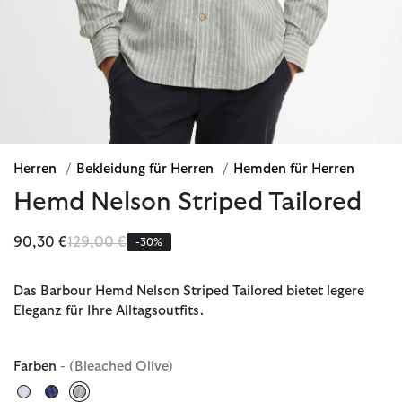
Herren
/
Bekleidung für Herren
/
Hemden für Herren
Hemd Nelson Striped Tailored
Reduziert von
bis
90,30 €
129,00 €
-30%
Das Barbour Hemd Nelson Striped Tailored bietet legere
Eleganz für Ihre Alltagsoutfits.
Farben
- (Bleached Olive)