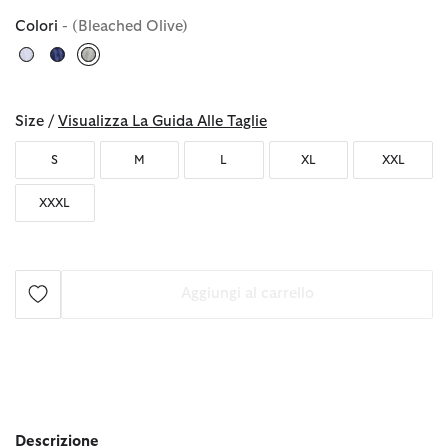
Colori
- (Bleached Olive)
selezionato
Size /
Visualizza La Guida Alle Taglie
S
M
L
XL
XXL
XXXL
Aggiungi al carrello
Descrizione