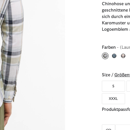
Chinohose un
geschnittene
sich durch e
Karomuster un
Logoemblem 
Farben
- (Lau
ausgewählt
Size /
Größent
S
XXXL
Produktpassfo