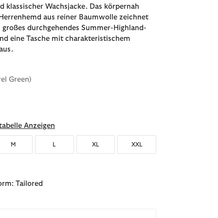
d klassischer Wachsjacke. Das körpernah
 Herrenhemd aus reiner Baumwolle zeichnet
in großes durchgehendes Summer-Highland-
d eine Tasche mit charakteristischem
aus.
rel Green)
abelle Anzeigen
M
L
XL
XXL
rm: Tailored