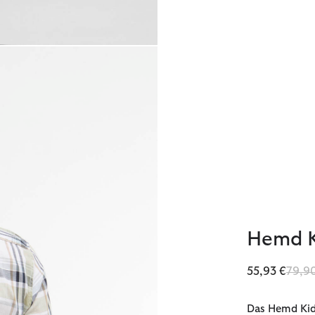
Hemd K
Reduz
55,93 €
79,9
Das Hemd Kidd