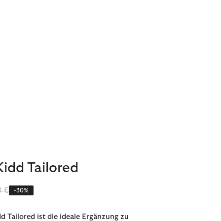
idd Tailored
iert von
bis
0 €
-30%
 Tailored ist die ideale Ergänzung zu