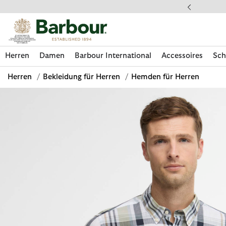
Klicken Sie hier, um unsere Barrierefreiheitserklärung anzuzeige
 gestellte Fragen
Herren
Damen
Barbour International
Accessoires
Sch
Herren
/
Bekleidung für Herren
/
Hemden für Herren
Jetzt shoppen
Jetzt shoppen
Jetzt shoppen
Jetzt shoppen
Schuhe entdecken
Jetzt shoppen
Sale | Jetzt shoppen
Paul Smith Loves Barbour entdecken
Pflegesets entdecken