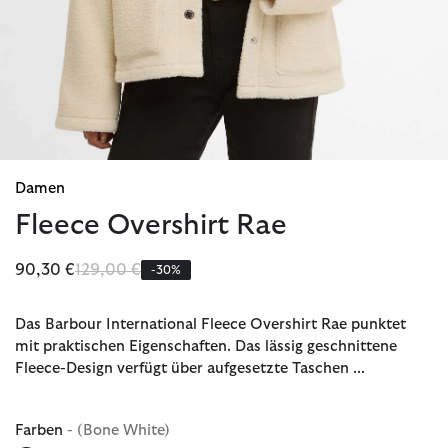
Damen
Fleece Overshirt Rae
Reduziert von
bis
90,30 €
129,00 €
-30%
Das Barbour International Fleece Overshirt Rae punktet
mit praktischen Eigenschaften. Das lässig geschnittene
Fleece-Design verfügt über aufgesetzte Taschen ...
Farben
- (Bone White)