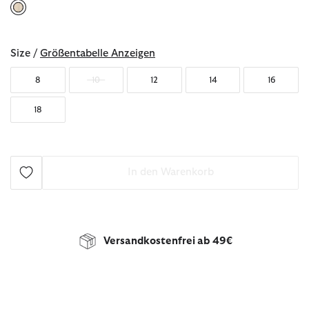
ausgewählt
Size /
Größentabelle Anzeigen
8
10
12
14
16
18
In den Warenkorb
Versandkostenfrei ab 49€