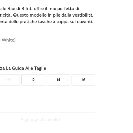
pile Rae di B.Intl offre il mix perfetto di
icità. Questo modello in pile dalla vestibilità
ta delle pratiche tasche a toppa sul davanti.
e White)
za La Guida Alle Taglie
10
12
14
16
Aggiungi al carrello