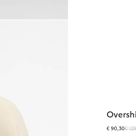
Overshi
Prez
€ 90,30
€ 12