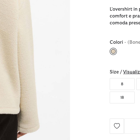
L'overshirt in 
comfort e prat
comoda presen
Colori
- (Bon
selezionato
Size /
Visualiz
8
18