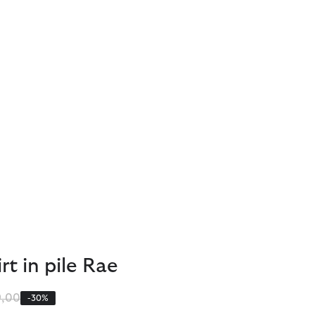
rt in pile Rae
zo ridotto da
a
9,00
-30%