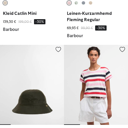
ausgewählt
ausgewählt
ausgewählt
ausgewählt
ausgewählt
Kleid Catlin Mini
Leinen-Kurzarmhemd
Fleming Regular
Reduziert von
bis
139,30 €
199,00 €
-30%
Reduziert von
bis
69,93 €
99,90 €
-30%
Barbour
Barbour
Bucket Hat 6 Panel
T-Shirt Lyndale