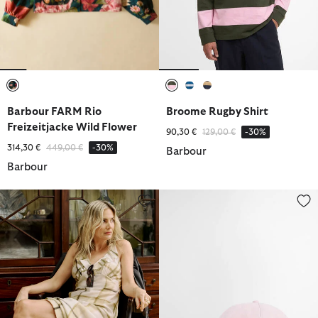
ausgewählt
ausgewählt
ausgewählt
ausgewählt
Barbour FARM Rio
Broome Rugby Shirt
Freizeitjacke Wild Flower
Reduziert von
bis
90,30 €
129,00 €
-30%
Reduziert von
bis
314,30 €
449,00 €
-30%
Barbour
Barbour
Kleid Gianna Midi
Sports Cap Olivia