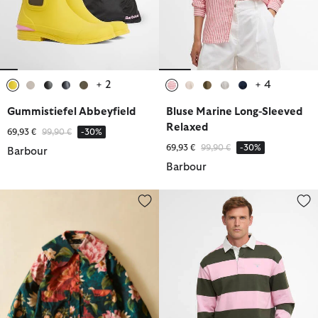
+ 2
+ 4
ausgewählt
ausgewählt
ausgewählt
ausgewählt
ausgewählt
ausgewählt
ausgewählt
ausgewählt
ausgewählt
ausgewählt
Gummistiefel Abbeyfield
Bluse Marine Long-Sleeved
Relaxed
Reduziert von
bis
69,93 €
99,90 €
-30%
Reduziert von
bis
69,93 €
99,90 €
-30%
Barbour
Barbour
Barbour FARM Rio Freizeitjacke Wild Flower
Broome Rugby Shirt