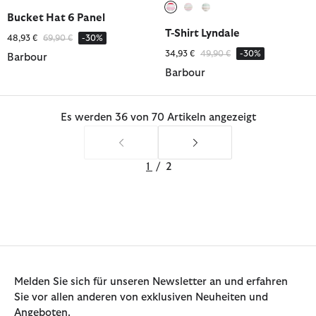
Bucket Hat 6 Panel
ausgewählt
ausgewählt
ausgewählt
T-Shirt Lyndale
Reduziert von
bis
48,93 €
69,90 €
-30%
Reduziert von
bis
34,93 €
49,90 €
-30%
Barbour
Barbour
Es werden 36 von 70 Artikeln angezeigt
1
/
2
Melden Sie sich für unseren Newsletter an und erfahren
Sie vor allen anderen von exklusiven Neuheiten und
Angeboten.