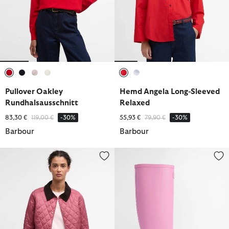
ausgewählt
ausgewählt
ausgewählt
ausgewählt
ausgewählt
ausgewählt
Pullover Oakley
Hemd Angela Long-Sleeved
Rundhalsausschnitt
Relaxed
Reduziert von
bis
Reduziert von
bis
83,30 €
119,00 €
-30%
55,93 €
79,90 €
-30%
Barbour
Barbour
Steppjacke Annandale
Gummistiefel Abbey