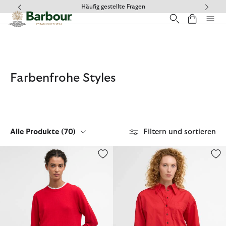
Klicken Sie hier, um unsere Barrierefreiheitserklärung anzuzeige
Häufig gestellte Fragen
Farbenfrohe Styles
Alle Produkte
(70)
Filtern und sortieren
Pullover Oakley Rundhalsausschnitt
Hemd Angela Long-Sleeved Rel