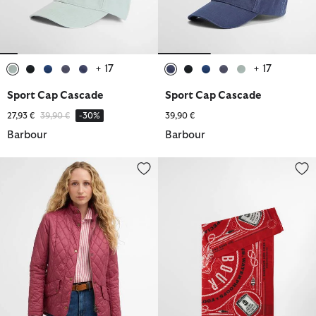
+ 17
+ 17
ausgewählt
ausgewählt
ausgewählt
ausgewählt
ausgewählt
ausgewählt
ausgewählt
ausgewählt
ausgewählt
ausgewählt
Sport Cap Cascade
Sport Cap Cascade
Reduziert von
bis
27,93 €
39,90 €
-30%
39,90 €
Barbour
Barbour
Flyweight Cavalry Quilted Jacket
Bandana Heritage