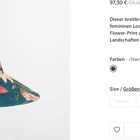
Reduz
97,30 €
139,
Dieser breitk
femininen Loo
Flower-Print e
Landschaften 
Farben
- (Nav
ausgewählt
Size /
Größent
One Size