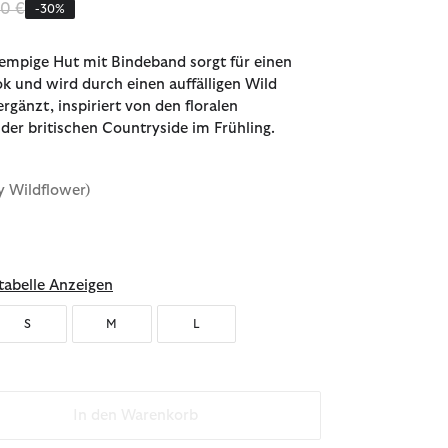
iert von
bis
00 €
-30%
rempige Hut mit Bindeband sorgt für einen
k und wird durch einen auffälligen Wild
rgänzt, inspiriert von den floralen
der britischen Countryside im Frühling.
y Wildflower)
abelle Anzeigen
S
M
L
In den Warenkorb