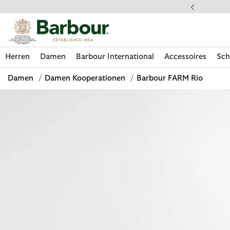
Klicken Sie hier, um unsere Barrierefreiheitserklärung anzuzeige
 gestellte Fragen
Herren
Damen
Barbour International
Accessoires
Sch
Damen
/
Damen Kooperationen
/
Barbour FARM Rio
Jetzt shoppen
Jetzt shoppen
Jetzt shoppen
Jetzt shoppen
Schuhe entdecken
Jetzt shoppen
Sale | Jetzt shoppen
Paul Smith Loves Barbour entdecken
Pflegesets entdecken