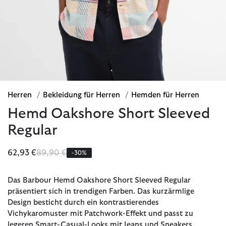
Herren
/
Bekleidung für Herren
/
Hemden für Herren
Hemd Oakshore Short Sleeved
Regular
Reduziert von
bis
62,93 €
89,90 €
-30%
Das Barbour Hemd Oakshore Short Sleeved Regular
präsentiert sich in trendigen Farben. Das kurzärmlige
Design besticht durch ein kontrastierendes
Vichykaromuster mit Patchwork-Effekt und passt zu
legeren Smart-Casual-Looks mit Jeans und Sneakers.