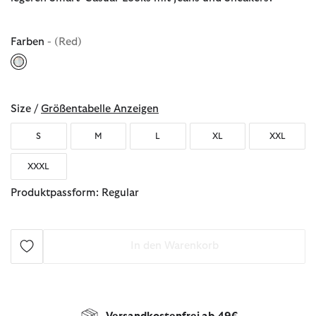
Farben
- (Red)
ausgewählt
Size /
Größentabelle Anzeigen
S
M
L
XL
XXL
XXXL
Produktpassform: Regular
In den Warenkorb