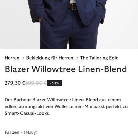
Herren
/
Bekleidung für Herren
/
The Tailoring Edit
Blazer Willowtree Linen-Blend
Reduziert von
bis
279,30 €
399,00 €
-30%
Der Barbour Blazer Willowtree Linen-Blend aus einem
edlen, atmungsaktiven Wolle-Leinen-Mix passt perfekt zu
Smart-Casual-Looks.
Farben
- (Navy)