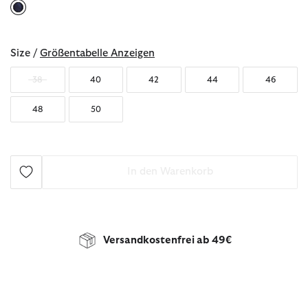
ausgewählt
Size /
Größentabelle Anzeigen
38
40
42
44
46
48
50
In den Warenkorb
Versandkostenfrei ab 49€