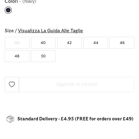
Colori
- (Navy)
selezionato
Size /
Visualizza La Guida Alle Taglie
38
40
42
44
46
48
50
Aggiungi al carrello
Standard Delivery - £4.95 (FREE for orders over £49)