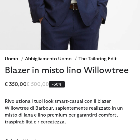
Uomo
/
Abbigliamento Uomo
/
The Tailoring Edit
Blazer in misto lino Willowtree
Prezzo ridotto da
a
€ 350,00
€ 500,00
-30%
Rivoluziona i tuoi look smart-casual con il blazer
Willowtree di Barbour, sapientemente realizzato in un
misto di lana e lino premium per garantirti comfort,
traspirabilità e ricercatezza.