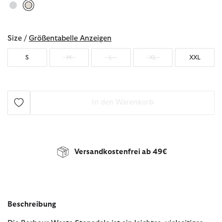
ausgewählt
Size /
Größentabelle Anzeigen
S
M
L
XL
XXL
In den Warenkorb
Versandkostenfrei ab 49€
Beschreibung