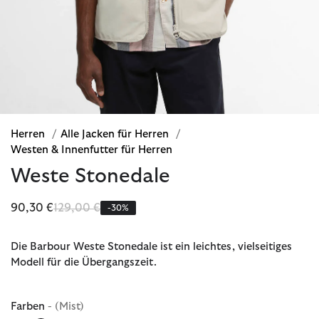
Herren
/
Alle Jacken für Herren
/
Westen & Innenfutter für Herren
Weste Stonedale
Reduziert von
bis
90,30 €
129,00 €
-30%
Die Barbour Weste Stonedale ist ein leichtes, vielseitiges
Modell für die Übergangszeit.
Farben
- (Mist)