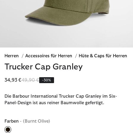
Herren
/
Accessoires für Herren
/
Hüte & Caps für Herren
Trucker Cap Granley
Reduziert von
bis
34,93 €
49,90 €
-30%
Die Barbour International Trucker Cap Granley im Six-
Panel-Design ist aus reiner Baumwolle gefertigt.
Farben
- (Burnt Olive)