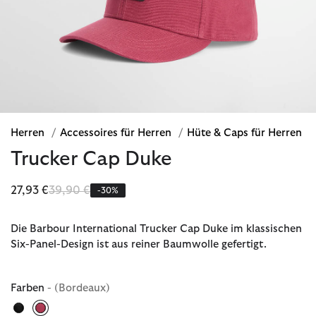
Herren
/
Accessoires für Herren
/
Hüte & Caps für Herren
Trucker Cap Duke
Reduziert von
bis
27,93 €
39,90 €
-30%
Die Barbour International Trucker Cap Duke im klassischen
Six-Panel-Design ist aus reiner Baumwolle gefertigt.
Farben
- (Bordeaux)