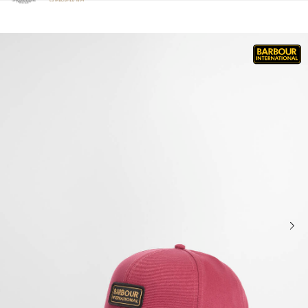
Klicken Sie hier, um unsere Barrierefreiheitserklärung anzuzeige