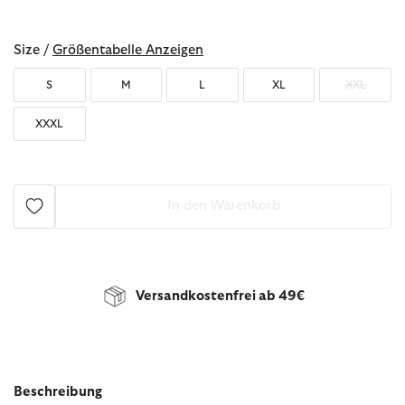
ausgewählt
Size /
Größentabelle Anzeigen
S
M
L
XL
XXL
XXXL
In den Warenkorb
Versandkostenfrei ab 49€
Beschreibung