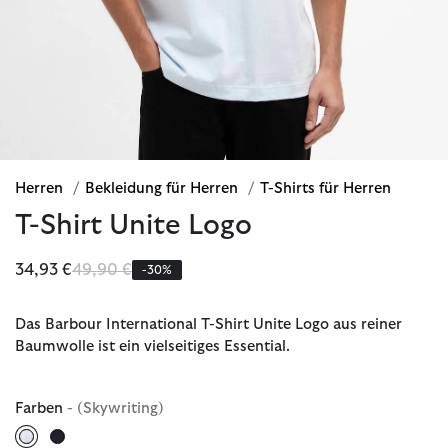
Herren
/
Bekleidung für Herren
/
T-Shirts für Herren
T-Shirt Unite Logo
Reduziert von
bis
34,93 €
49,90 €
-30%
Das Barbour International T-Shirt Unite Logo aus reiner
Baumwolle ist ein vielseitiges Essential.
Farben
- (Skywriting)