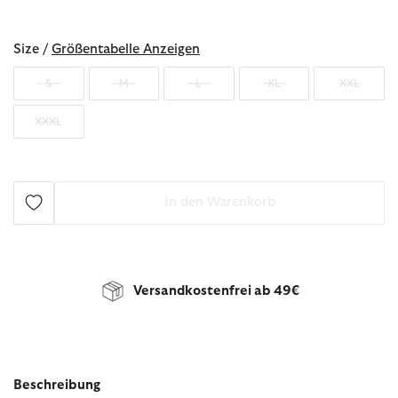
ausgewählt
Size /
Größentabelle Anzeigen
S
M
L
XL
XXL
XXXL
In den Warenkorb
Versandkostenfrei ab 49€
Beschreibung