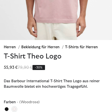
Herren
/
Bekleidung für Herren
/
T-Shirts für Herren
T-Shirt Theo Logo
Reduziert von
bis
55,93 €
79,90 €
-30%
Das Barbour International T-Shirt Theo Logo aus reiner
Baumwolle bietet ein hochwertiges Tragegefühl.
Farben
- (Woodrose)