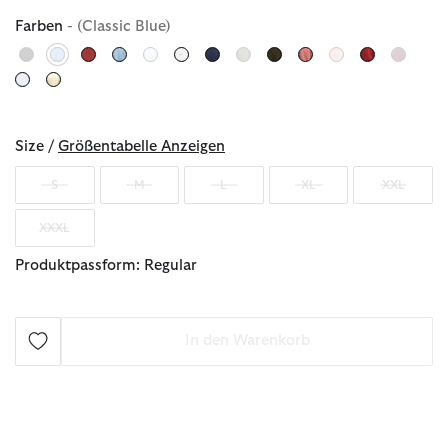
Farben
- (Classic Blue)
ausgewählt
Size /
Größentabelle Anzeigen
S
M
L
XL
XXL
XXXL
Produktpassform: Regular
In den Warenkorb