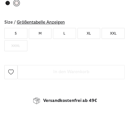
ausgewählt
Size /
Größentabelle Anzeigen
S
M
L
XL
XXL
XXXL
In den Warenkorb
Versandkostenfrei ab 49€