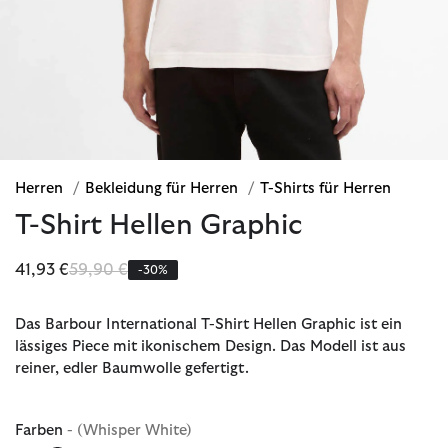
Herren
/
Bekleidung für Herren
/
T-Shirts für Herren
T-Shirt Hellen Graphic
Reduziert von
bis
41,93 €
59,90 €
-30%
Das Barbour International T-Shirt Hellen Graphic ist ein
lässiges Piece mit ikonischem Design. Das Modell ist aus
reiner, edler Baumwolle gefertigt.
Farben
- (Whisper White)