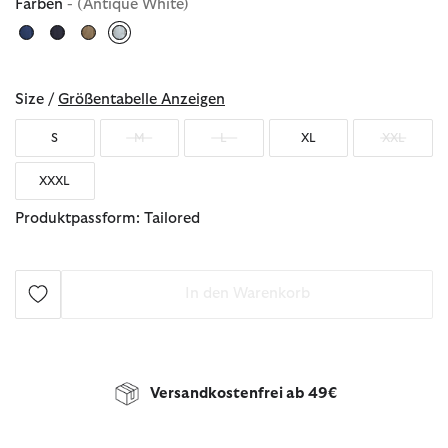
Farben
- (Antique White)
ausgewählt
Size /
Größentabelle Anzeigen
S
M
L
XL
XXL
XXXL
Produktpassform: Tailored
In den Warenkorb
Versandkostenfrei ab 49€