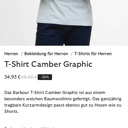
Herren
/
Bekleidung für Herren
/
T-Shirts für Herren
T-Shirt Camber Graphic
Reduziert von
bis
34,93 €
49,90 €
-30%
Das Barbour T-Shirt Camber Graphic ist aus einem
besonders weichen Baumwollmix gefertigt. Das ganzjährig
tragbare Kurzarmdesign passt ebenso gut zu Hosen wie zu
Shorts.