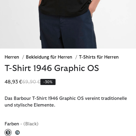
Herren
/
Bekleidung für Herren
/
T-Shirts für Herren
T-Shirt 1946 Graphic OS
Reduziert von
bis
48,93 €
69,90 €
-30%
Das Barbour T-Shirt 1946 Graphic OS vereint traditionelle
und stylische Elemente.
Farben
- (Black)