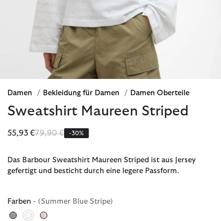
Damen
/
Bekleidung für Damen
/
Damen Oberteile
Sweatshirt Maureen Striped
Reduziert von
bis
55,93 €
79,90 €
-30%
Das Barbour Sweatshirt Maureen Striped ist aus Jersey
gefertigt und besticht durch eine legere Passform.
Farben
- (Summer Blue Stripe)