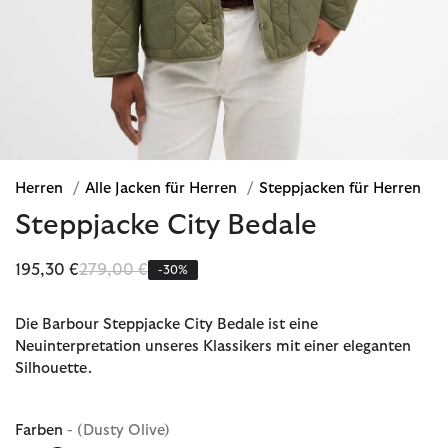
Herren
/
Alle Jacken für Herren
/
Steppjacken für Herren
Steppjacke City Bedale
Reduziert von
bis
195,30 €
279,00 €
-30%
Die Barbour Steppjacke City Bedale ist eine
Neuinterpretation unseres Klassikers mit einer eleganten
Silhouette.
Farben
- (Dusty Olive)