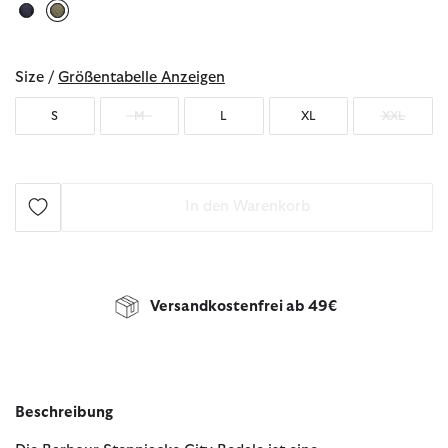
ausgewählt
Size /
Größentabelle Anzeigen
S
M
L
XL
XXL
In den Warenkorb
Versandkostenfrei ab 49€
Beschreibung