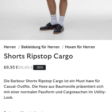
Herren
/
Bekleidung für Herren
/
Hosen für Herren
Shorts Ripstop Cargo
Reduziert von
bis
69,93 €
99,90 €
-30%
Die Barbour Shorts Ripstop Cargo ist ein Must-have für
Casual-Outfits. Die Hose aus Baumwolle präsentiert sich
mit einer normalen Passform und Cargotaschen im Utility-
Look.