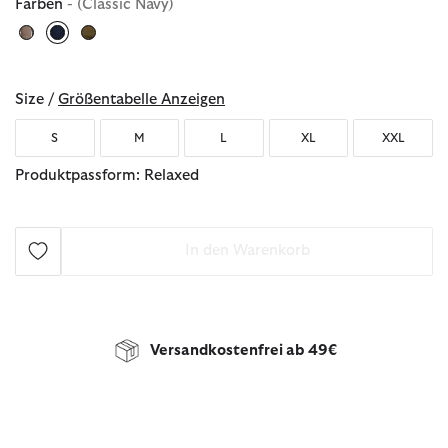
Farben
- (Classic Navy)
ausgewählt
Size /
Größentabelle Anzeigen
S
M
L
XL
XXL
Produktpassform: Relaxed
In den Warenkorb
Versandkostenfrei ab 49€