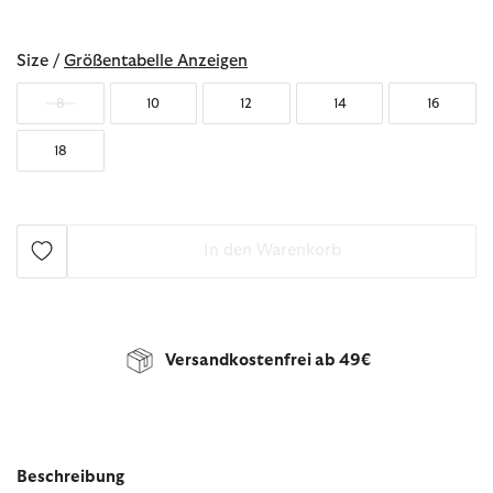
ausgewählt
Size /
Größentabelle Anzeigen
8
10
12
14
16
18
In den Warenkorb
Versandkostenfrei ab 49€
Beschreibung