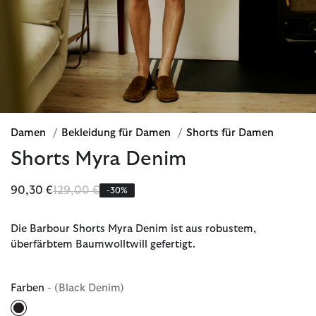
Damen
/
Bekleidung für Damen
/
Shorts für Damen
Shorts Myra Denim
Reduziert von
bis
90,30 €
129,00 €
-30%
Die Barbour Shorts Myra Denim ist aus robustem,
überfärbtem Baumwolltwill gefertigt.
Farben
- (Black Denim)