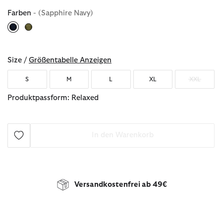
Farben
- (Sapphire Navy)
ausgewählt
Size /
Größentabelle Anzeigen
S
M
L
XL
XXL
Produktpassform: Relaxed
In den Warenkorb
Versandkostenfrei ab 49€