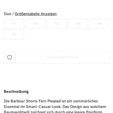
ausgewählt
Size /
Größentabelle Anzeigen
8
10
12
14
16
18
In den Warenkorb
Beschreibung
Die Barbour Shorts Fern Pleated ist ein sommerliches
Essential im Smart-Casual-Look. Das Design aus weichem
Baumwolltwill zeichnet sich durch eine legere Passform