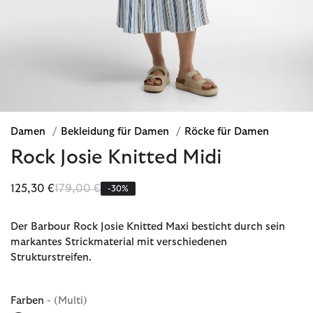
Damen
/
Bekleidung für Damen
/
Röcke für Damen
Rock Josie Knitted Midi
Reduziert von
bis
125,30 €
179,00 €
-30%
Der Barbour Rock Josie Knitted Maxi besticht durch sein
markantes Strickmaterial mit verschiedenen
Strukturstreifen.
Farben
- (Multi)