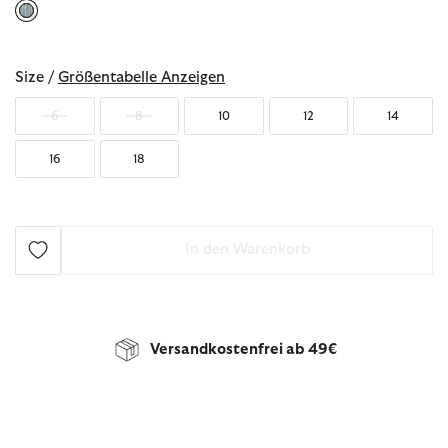
ausgewählt
Size /
Größentabelle Anzeigen
6
8
10
12
14
16
18
In den Warenkorb
Versandkostenfrei ab 49€