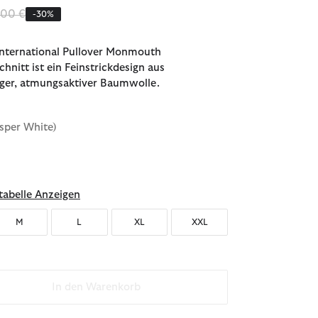
uziert von
bis
,00 €
-30%
International Pullover Monmouth
hnitt ist ein Feinstrickdesign aus
iger, atmungsaktiver Baumwolle.
sper White)
ählt
abelle Anzeigen
M
L
XL
XXL
In den Warenkorb