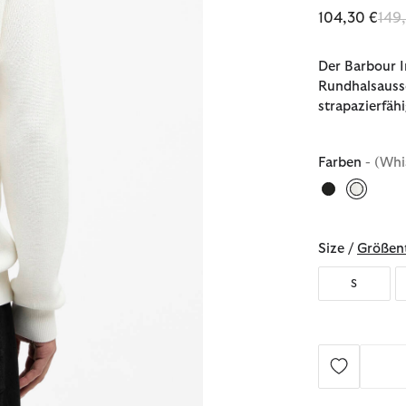
Red
104,30 €
149
Der Barbour 
Rundhalsaussc
strapazierfäh
Farben
- (Whi
ausgew
Size /
Größent
S