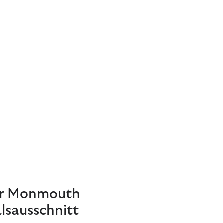
er Monmouth
lsausschnitt