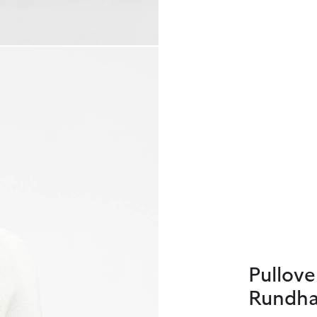
Pullov
Rundha