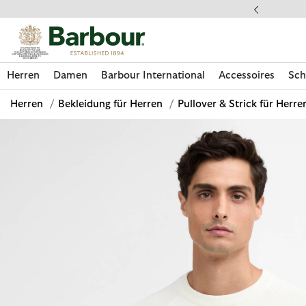
Klicken Sie hier, um unsere Barrierefreiheitserklärung anzuzeige
dkostenfrei ab 49€
Herren
Damen
Barbour International
Accessoires
Sch
Herren
/
Bekleidung für Herren
/
Pullover & Strick für Herre
Jetzt shoppen
Jetzt shoppen
Jetzt shoppen
Jetzt shoppen
Schuhe entdecken
Jetzt shoppen
Sale | Jetzt shoppen
Paul Smith Loves Barbour entdecken
Pflegesets entdecken