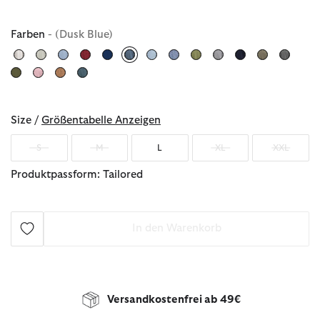
Farben
- (Dusk Blue)
ausgewählt
Size /
Größentabelle Anzeigen
S
M
L
XL
XXL
Produktpassform: Tailored
In den Warenkorb
Versandkostenfrei ab 49€