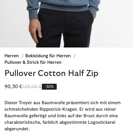
Herren
/
Bekleidung für Herren
/
Pullover & Strick für Herren
Pullover Cotton Half Zip
Reduziert von
bis
90,30 €
129,00 €
-30%
Dieser Troyer aus Baumwolle präsentiert sich mit einem
schmeichelnden Rippstrick-Kragen. Er wird aus reiner
Baumwolle gefertigt und links auf der Brust durch eine
charakteristische, farblich abgestimmte Logostickerei
abgerundet.