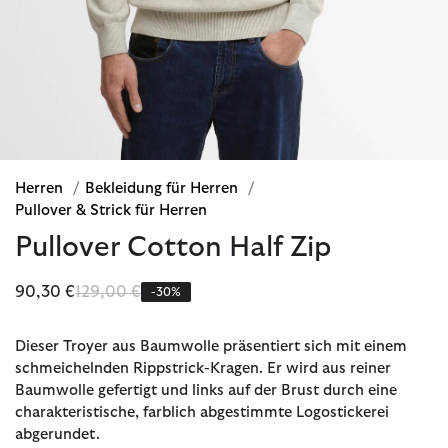
Herren
/
Bekleidung für Herren
/
Pullover & Strick für Herren
Pullover Cotton Half Zip
Reduziert von
bis
90,30 €
129,00 €
-30%
Dieser Troyer aus Baumwolle präsentiert sich mit einem
schmeichelnden Rippstrick-Kragen. Er wird aus reiner
Baumwolle gefertigt und links auf der Brust durch eine
charakteristische, farblich abgestimmte Logostickerei
abgerundet.