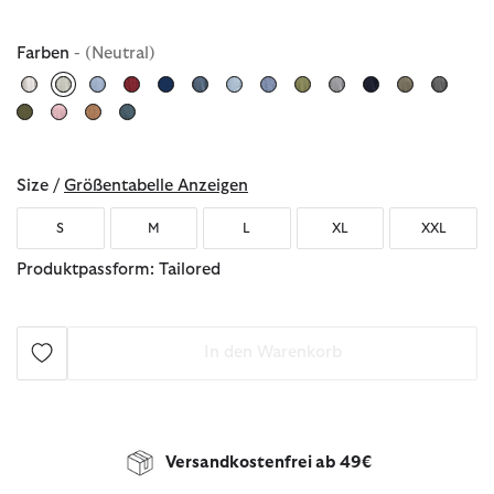
Farben
- (Neutral)
ausgewählt
Size /
Größentabelle Anzeigen
S
M
L
XL
XXL
Produktpassform: Tailored
In den Warenkorb
Versandkostenfrei ab 49€