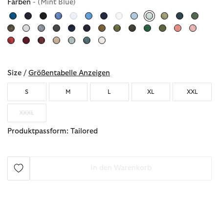
Farben
- (Mint Blue)
ausgewählt
Size /
Größentabelle Anzeigen
S
M
L
XL
XXL
XXXL
Produktpassform: Tailored
In den Warenkorb