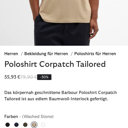
Herren
/
Bekleidung für Herren
/
Poloshirts für Herren
Poloshirt Corpatch Tailored
Reduziert von
bis
55,93 €
79,90 €
-30%
Das körpernah geschnittene Barbour Poloshirt Corpatch
Tailored ist aus edlem Baumwoll-Interlock gefertigt.
Farben
- (Washed Stone)