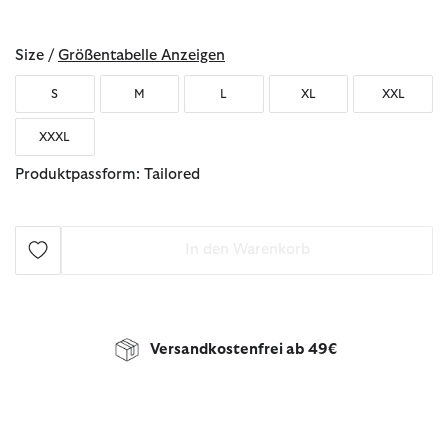
ausgewählt
Size /
Größentabelle Anzeigen
S
M
L
XL
XXL
XXXL
Produktpassform: Tailored
In den Warenkorb
Versandkostenfrei ab 49€