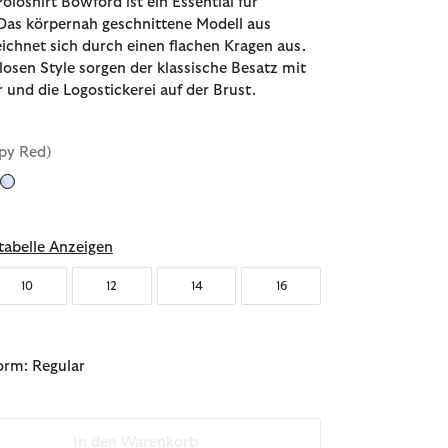
oloshirt Bowford ist ein Essential für
 Das körpernah geschnittene Modell aus
chnet sich durch einen flachen Kragen aus.
tlosen Style sorgen der klassische Besatz mit
 und die Logostickerei auf der Brust.
py Red)
sgewählt
abelle Anzeigen
10
12
14
16
orm: Regular
In den Warenkorb