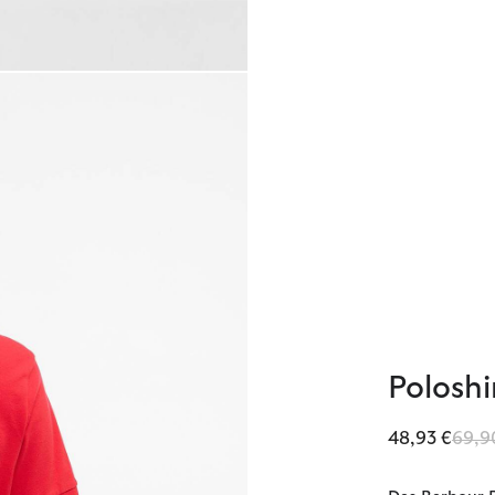
Poloshi
Redu
48,93 €
69,9