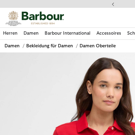
Klicken Sie hier, um unsere Barrierefreiheitserklärung anzuzeige
 gestellte Fragen
Herren
Damen
Barbour International
Accessoires
Sch
Damen
/
Bekleidung für Damen
/
Damen Oberteile
Jetzt shoppen
Jetzt shoppen
Jetzt shoppen
Jetzt shoppen
Schuhe entdecken
Jetzt shoppen
Sale | Jetzt shoppen
Paul Smith Loves Barbour entdecken
Pflegesets entdecken