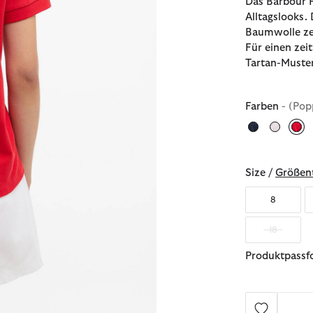
Das Barbour P
Alltagslooks.
Baumwolle zei
Für einen zei
Tartan-Muster
Farben
- (Pop
au
Size /
Größent
8
18
Produktpassf