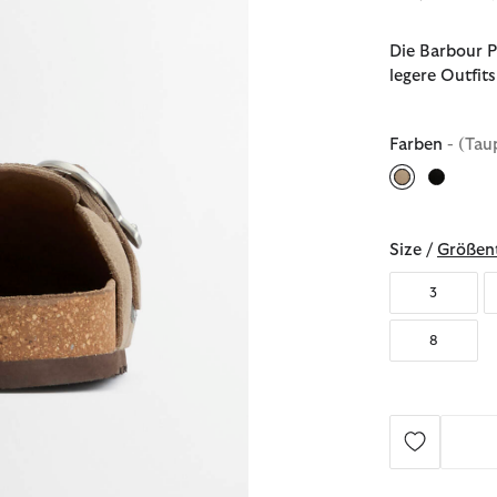
Die Barbour P
legere Outfit
Farben
- (Tau
ausgewählt
Size /
Größent
3
8