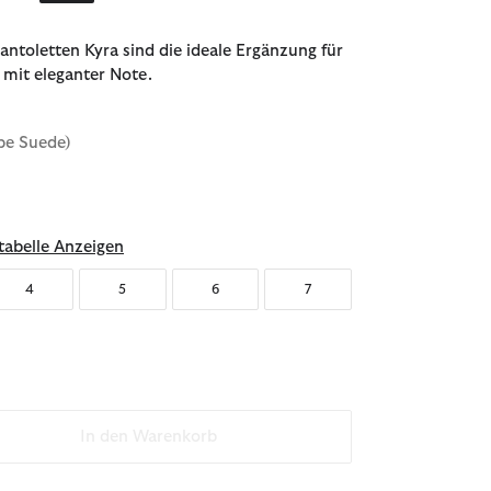
antoletten Kyra sind die ideale Ergänzung für
s mit eleganter Note.
pe Suede)
abelle Anzeigen
4
5
6
7
In den Warenkorb