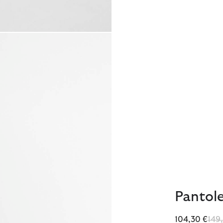
Pantol
Red
104,30 €
149