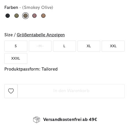
Farben
- (Smokey Olive)
ausgewählt
Size /
Größentabelle Anzeigen
S
M
L
XL
XXL
XXXL
Produktpassform: Tailored
In den Warenkorb
Versandkostenfrei ab 49€