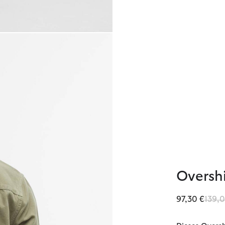
Oversh
Reduz
97,30 €
139,