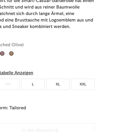
irt für die Smart-Casual-Garderobe hat einen
Schnitt und wird aus reiner Baumwolle
zeichnet sich durch lange Ärmel, eine
und eine Brusttasche mit Logoemblem aus und
ns und Sneaker kombiniert werden.
ached Olive)
ählt
abelle Anzeigen
M
L
XL
XXL
rm: Tailored
In den Warenkorb