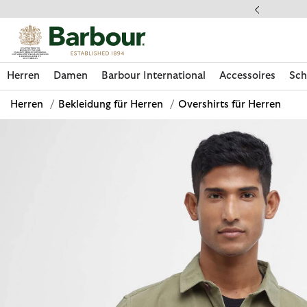
Klicken Sie hier, um unsere Barrierefreiheitserklärung anzuzeige
 gestellte Fragen
Herren
Damen
Barbour International
Accessoires
Sch
Herren
/
Bekleidung für Herren
/
Overshirts für Herren
Jetzt shoppen
Jetzt shoppen
Jetzt shoppen
Jetzt shoppen
Schuhe entdecken
Jetzt shoppen
Sale | Jetzt shoppen
Paul Smith Loves Barbour entdecken
Pflegesets entdecken