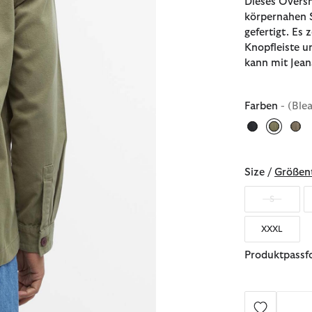
Dieses Oversh
körpernahen 
gefertigt. Es 
Knopfleiste 
kann mit Jea
Farben
- (Ble
ausgew
Size /
Größent
S
XXXL
Produktpassfo