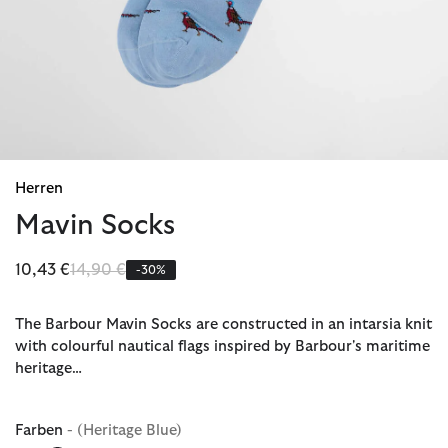
Herren
Mavin Socks
Reduziert von
bis
10,43 €
14,90 €
-30%
The Barbour Mavin Socks are constructed in an intarsia knit
with colourful nautical flags inspired by Barbour's maritime
heritage…
Farben
- (Heritage Blue)