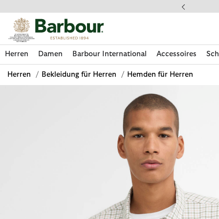
Klicken Sie hier, um unsere Barrierefreiheitserklärung anzuzeige
 gestellte Fragen
Herren
Damen
Barbour International
Accessoires
Sch
Herren
/
Bekleidung für Herren
/
Hemden für Herren
Jetzt shoppen
Jetzt shoppen
Jetzt shoppen
Jetzt shoppen
Schuhe entdecken
Jetzt shoppen
Sale | Jetzt shoppen
Paul Smith Loves Barbour entdecken
Pflegesets entdecken