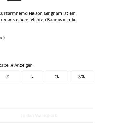
Kurzarmhemd Nelson Gingham ist ein
ker aus einem leichten Baumwollmix.
ne)
ählt
abelle Anzeigen
M
L
XL
XXL
In den Warenkorb