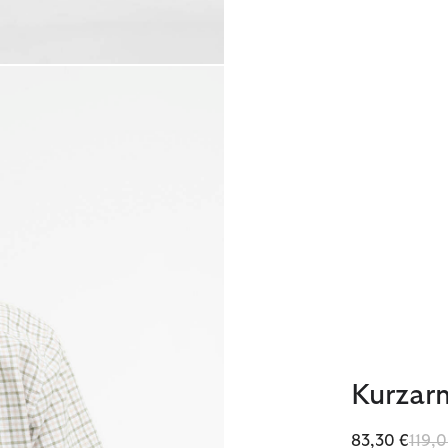
Kurzar
Redu
83,30 €
119,