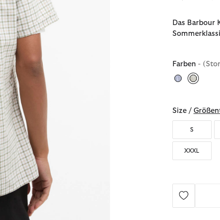
Das Barbour 
Sommerklassi
Farben
- (Sto
ausgew
Size /
Größent
S
XXXL