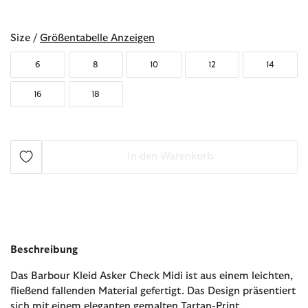
ausgewählt
Size /
Größentabelle Anzeigen
6
8
10
12
14
16
18
In den Warenkorb
Beschreibung
Das Barbour Kleid Asker Check Midi ist aus einem leichten,
fließend fallenden Material gefertigt. Das Design präsentiert
sich mit einem eleganten gemalten Tartan-Print,