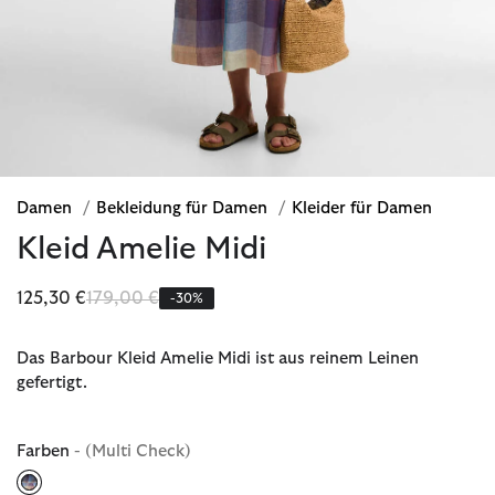
Damen
/
Bekleidung für Damen
/
Kleider für Damen
Kleid Amelie Midi
Reduziert von
bis
125,30 €
179,00 €
-30%
Das Barbour Kleid Amelie Midi ist aus reinem Leinen
gefertigt.
Farben
- (Multi Check)