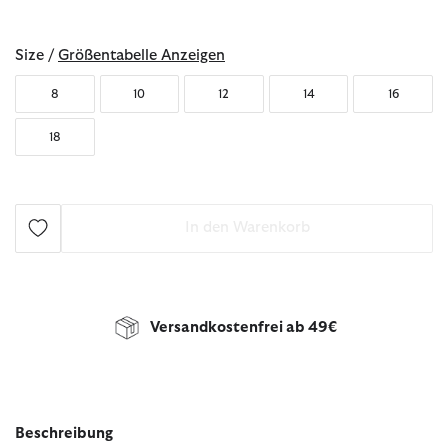
ausgewählt
Size /
Größentabelle Anzeigen
8
10
12
14
16
18
In den Warenkorb
Versandkostenfrei ab 49€
Beschreibung