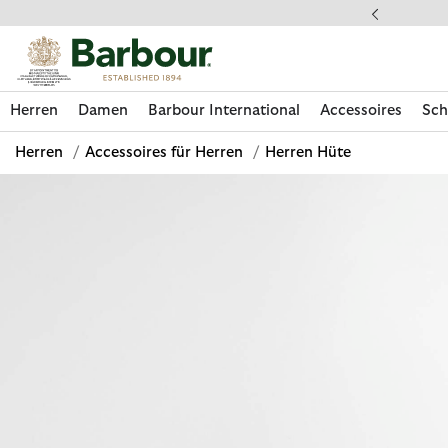
Klicken Sie hier, um unsere Barrierefreiheitserklärung anzuzeige
 gestellte Fragen
Herren
Damen
Barbour International
Accessoires
Sch
Herren
/
Accessoires für Herren
/
Herren Hüte
Jetzt shoppen
Jetzt shoppen
Jetzt shoppen
Jetzt shoppen
Schuhe entdecken
Jetzt shoppen
Sale | Jetzt shoppen
Paul Smith Loves Barbour entdecken
Pflegesets entdecken