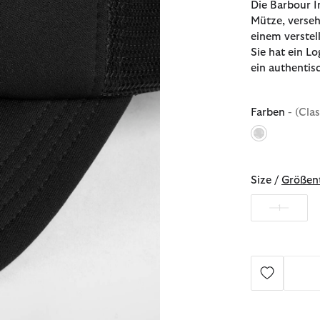
Die Barbour I
Mütze, verseh
einem verstel
Sie hat ein L
ein authentisc
Farben
- (Cla
ausgewählt
Size /
Größent
1