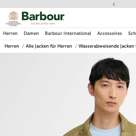
Klicken Sie hier, um unsere Barrierefreiheitserklärung anzuzeige
 gestellte Fragen
Herren
Damen
Barbour International
Accessoires
Sch
Herren
/
Alle Jacken für Herren
/
Wasserabweisende Jacken 
Jetzt shoppen
Jetzt shoppen
Jetzt shoppen
Jetzt shoppen
Schuhe entdecken
Jetzt shoppen
Sale | Jetzt shoppen
Paul Smith Loves Barbour entdecken
Pflegesets entdecken