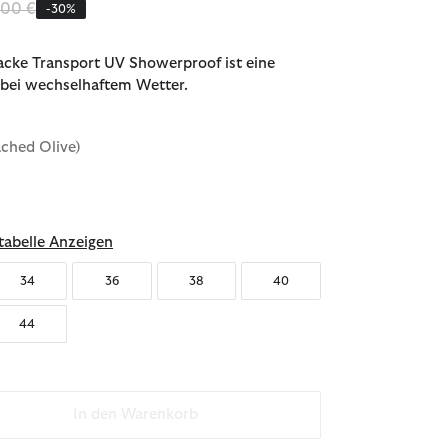
ziert von
bis
,00 €
-30%
acke Transport UV Showerproof ist eine
l bei wechselhaftem Wetter.
ached Olive)
abelle Anzeigen
34
36
38
40
44
In den Warenkorb