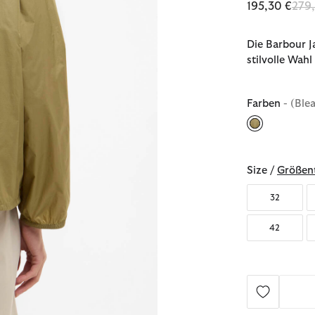
Redu
195,30 €
279
Die Barbour J
stilvolle Wah
Farben
- (Ble
ausgewählt
Size /
Größent
32
42