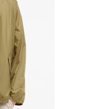
Occasionwear
Rainwear
Pullover & Strick
Wachsjacken-Guide
Kleider & 
Wachspfle
Regenschirme
Accessoires
Wachsjacken shoppen
Tartan Gui
Denim, neu interpretiert
Occasionwear
Hoodies & Sweatshirts
Wax for Life entdecken
Hosen & Sh
Pflegesets
Wax For Life
Ledertasc
Alle Accessoires
Anleitung zum Nachwachsen
Strick-Gui
Schuhe
Kooperati
Gummistie
Schuhe
Kooperati
Alle Schuhe
Barbour F
Hemden-G
Alle Schuhe
Paul Smith
Paul Smith
Barbour x 
Barbour x
Barbour x 