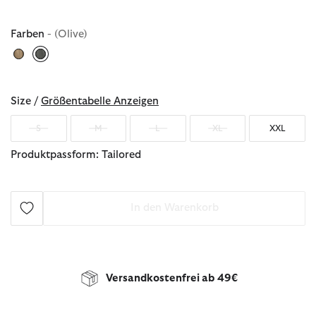
Farben
- (Olive)
ausgewählt
Size /
Größentabelle Anzeigen
S
M
L
XL
XXL
Produktpassform: Tailored
In den Warenkorb
Versandkostenfrei ab 49€